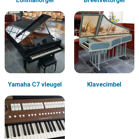
Lohmanorgel
Breetveltorgel
Yamaha C7 vleugel
Klavecimbel